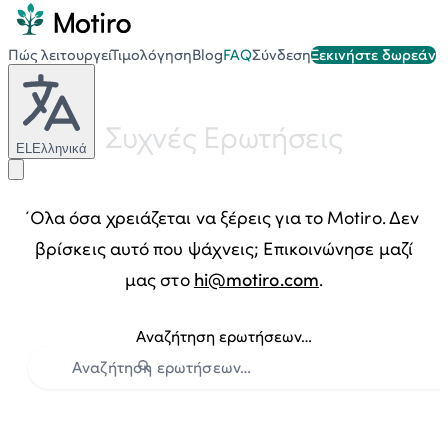
Πώς λειτουργεί
Τιμολόγηση
Blog
FAQ
Σύνδεση
Ξεκινήστε δωρεάν
Συχνές Ερωτήσεις
EL
Ελληνικά
Όλα όσα χρειάζεται να ξέρεις για το Motiro. Δεν
βρίσκεις αυτό που ψάχνεις; Επικοινώνησε μαζί
μας στο
hi@motiro.com
.
Αναζήτηση ερωτήσεων…