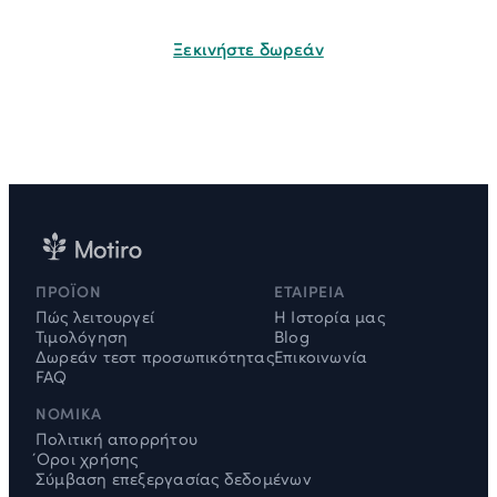
Ξεκινήστε δωρεάν
Δεν χρειάζεται πιστωτική κάρτα
ΠΡΟΪΌΝ
ΕΤΑΙΡΕΊΑ
Πώς λειτουργεί
Η Ιστορία μας
Τιμολόγηση
Blog
Δωρεάν τεστ προσωπικότητας
Επικοινωνία
FAQ
ΝΟΜΙΚΆ
Πολιτική απορρήτου
Όροι χρήσης
Σύμβαση επεξεργασίας δεδομένων