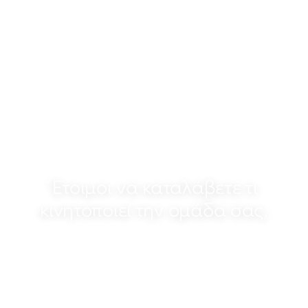
και αναπαράγετε τις πρακτικές των πιο δυνατών
σας.
Βορράς
4.4
Νότος
3.3
Διοίκηση
3.9
Έτοιμοι να καταλάβετε τι
κινητοποιεί την ομάδα σας;
Ξεκινήστε με μια δωρεάν 5λεπτη έρευνα—
λάβετε αξιοποιήσιμες πληροφορίες την ίδια
μέρα.