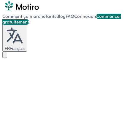
Comment ça marche
Tarifs
Blog
FAQ
Connexion
Commencer
gratuitement
FR
Français