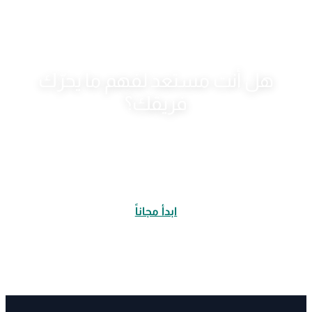
هل أنت مستعد لفهم ما يحرّك
فريقك؟
ابدأ باستبيان مجاني مدته 5 دقائق، واحصل على رؤى
قابلة للتنفيذ في اليوم نفسه.
ابدأ مجاناً
لا تحتاج إلى بطاقة ائتمان