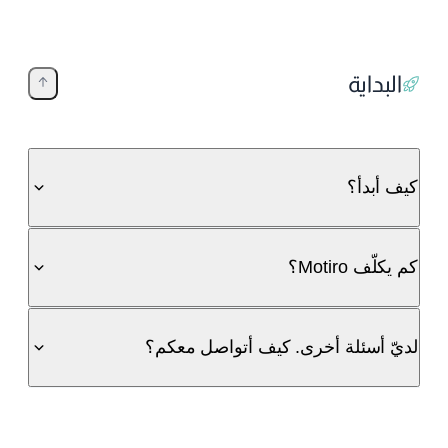
البداية
كيف أبدأ؟
كم يكلّف Motiro؟
لديّ أسئلة أخرى. كيف أتواصل معكم؟