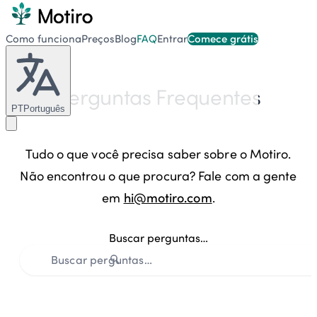
Como funciona
Preços
Blog
FAQ
Entrar
Comece grátis
Perguntas Frequentes
PT
Português
Tudo o que você precisa saber sobre o Motiro.
Não encontrou o que procura? Fale com a gente
em
hi@motiro.com
.
Buscar perguntas…